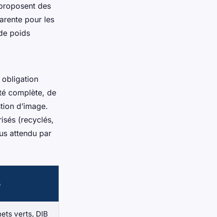
 proposent des
parente pour les
de poids
 obligation
ité complète, de
stion d’image.
isés (recyclés,
lus attendu par
s
ets verts, DIB