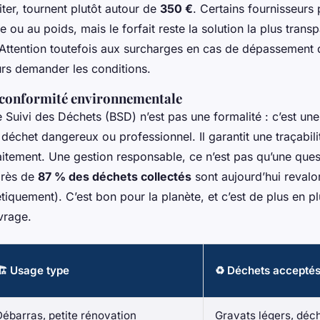
ter, tournent plutôt autour de
350 €
. Certains fournisseurs
ée ou au poids, mais le forfait reste la solution la plus trans
 Attention toutefois aux surcharges en cas de dépassement 
urs demander les conditions.
t conformité environnementale
Suivi des Déchets (BSD) n’est pas une formalité : c’est une
 déchet dangereux ou professionnel. Il garantit une traçabil
raitement. Une gestion responsable, ce n’est pas qu’une que
près de
87 % des déchets collectés
sont aujourd’hui revalor
tiquement). C’est bon pour la planète, et c’est de plus en p
vrage.
🏗️ Usage type
♻️ Déchets accepté
Débarras, petite rénovation
Gravats légers, déch