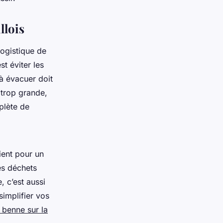
llois
 logistique de
t éviter les
à évacuer doit
 trop grande,
plète de
ient pour un
es déchets
, c’est aussi
simplifier vos
 benne sur la