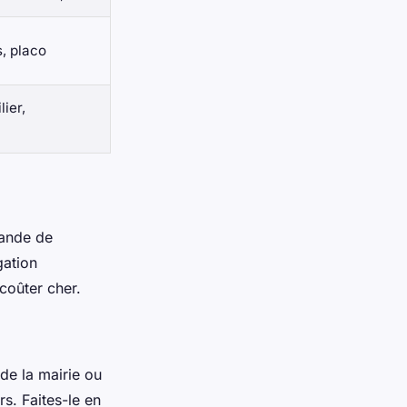
s, placo
ier,
mande de
gation
coûter cher.
e la mairie ou
rs. Faites-le en