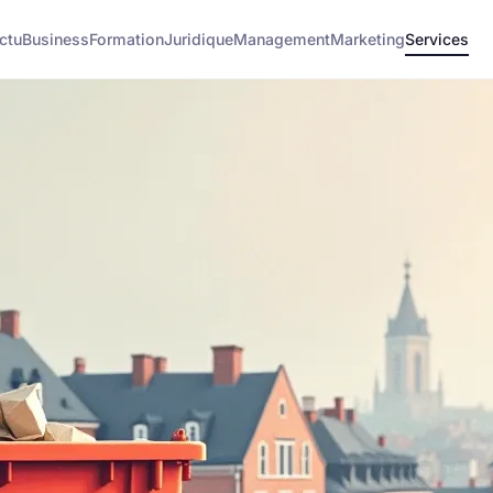
ctu
Business
Formation
Juridique
Management
Marketing
Services