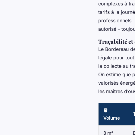
complexes à trai
tarifs à la journ
professionnels.
autorisé - toujo
Traçabilité e
Le Bordereau de 
légale pour tout
la collecte au t
On estime que 
valorisés énergé
les maîtres d’ou
🗑️
Volume
8 m³