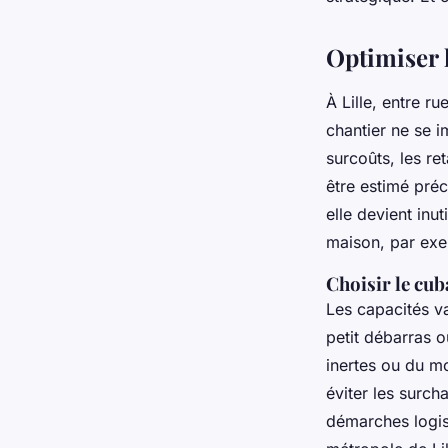
Nicet
•
22/06/2026 08:36
•
8 min de lecture
Optimiser l
À Lille, entre ru
chantier ne se i
surcoûts, les re
être estimé préc
elle devient in
maison, par exe
Choisir le cub
Les capacités v
petit débarras o
inertes ou du mo
éviter les surch
démarches logis