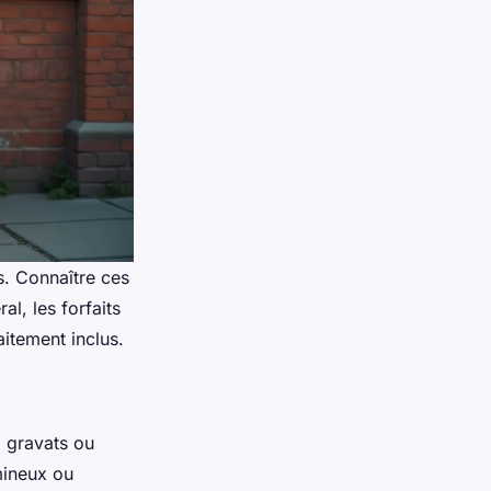
s. Connaître ces
al, les forfaits
aitement inclus.
, gravats ou
mineux ou