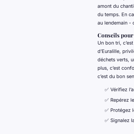
amont du chanti
du temps. En cas
au lendemain - c
Conseils pour u
Un bon tri, c’es
d’Euralille, pri
déchets verts, u
plus, c’est conf
c’est du bon sen
✅ Vérifiez l’
✅ Repérez le
✅ Protégez le
✅ Signalez la