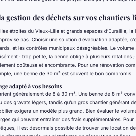
a gestion des déchets sur vos chantiers li
elles étroites du Vieux-Lille et grands espaces d’Euralille, la
mprovise pas. Choisir une solution d’évacuation adaptée, c’es
tards, et les contrôles municipaux désagréables. Le volume 
isément : trop petite, la benne oblige à plusieurs rotations ;
utilement coûteuse et encombrante. Pour une rénovation com
mple, une benne de 30 m³ est souvent le bon compromis.
age adapté à vos besoins
arient généralement de 8 à 30 m³. Une benne de 8 m³ conv
u des gravats légers, tandis qu’un gros chantier générant d
bilier exigera un modèle plus grand. Bien évaluer le volume
arges qui peuvent entraîner des frais supplémentaires. Pour 
tiques, il est désormais possible de
trouver une location de