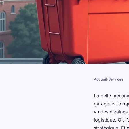
Accueil
›
Services
SERVICES
Louez une benne à L
La pelle mécaniq
garage est bloqu
déchets en toute sim
vu des dizaines 
logistique. Or, 
stratégique. Et 