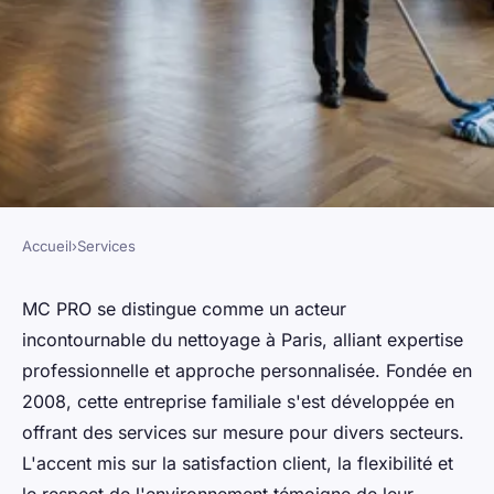
Accueil
›
Services
SERVICES
Découvrez mc pro :
MC PRO se distingue comme un acteur
incontournable du nettoyage à Paris, alliant expertise
l'excellence du nettoyage à
professionnelle et approche personnalisée. Fondée en
paris
2008, cette entreprise familiale s'est développée en
offrant des services sur mesure pour divers secteurs.
Valentin
•
18 janvier 2025
•
4 min de lecture
L'accent mis sur la satisfaction client, la flexibilité et