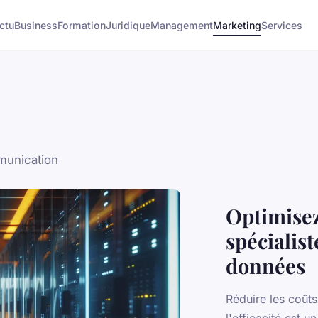
ctu
Business
Formation
Juridique
Management
Marketing
Services
mmunication
Optimisez
spécialis
données
Réduire les coût