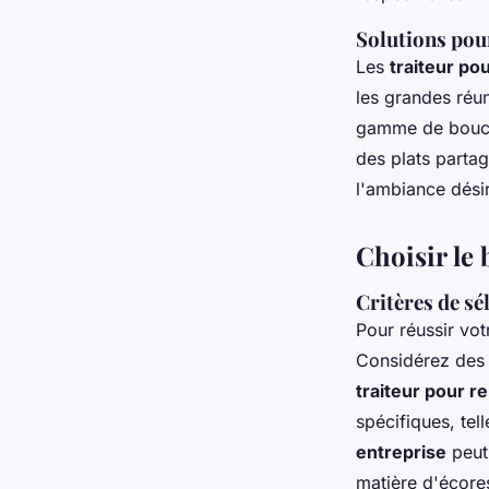
Solutions pour
Les
traiteur po
les grandes réu
gamme de bouché
des plats parta
l'ambiance désir
Choisir le 
Critères de sé
Pour réussir vot
Considérez des
traiteur pour re
spécifiques, tel
entreprise
peut 
matière d'écores