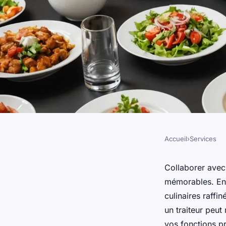
Accueil
›
Services
SERVICES
Traiteur pour entrep
Collaborer avec
mémorables. En 
solutions variées e
culinaires raff
un traiteur peut
vos fonctions pr