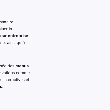
tataire.
luer la
pour entreprise
.
ne, ainsi qu'à
ssée des
menus
nnovations comme
 interactives et
ls
.