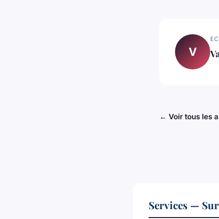
EC
V
Va
← Voir tous les a
Services — Sur