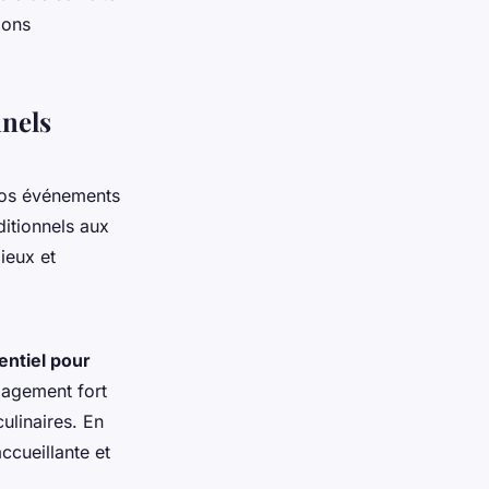
ions
nnels
vos événements
ditionnels aux
ieux et
entiel pour
gagement fort
culinaires. En
ccueillante et