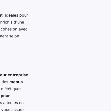
t, idéales pour
nrichis d'une
a cohésion avec
ment selon
pour entreprise
.
té des
menus
 diététiques
o pour
s attentes en
 vous assurer