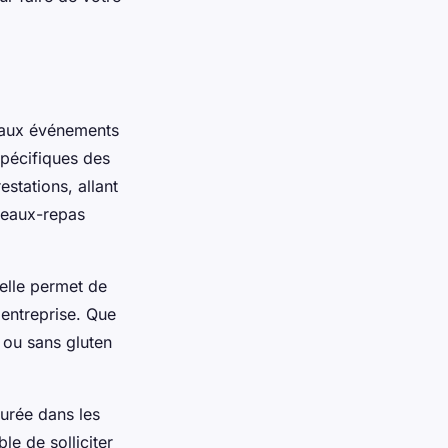
e aux événements
spécifiques des
tations, allant
ateaux-repas
elle permet de
 entreprise. Que
 ou sans gluten
surée dans les
le de solliciter