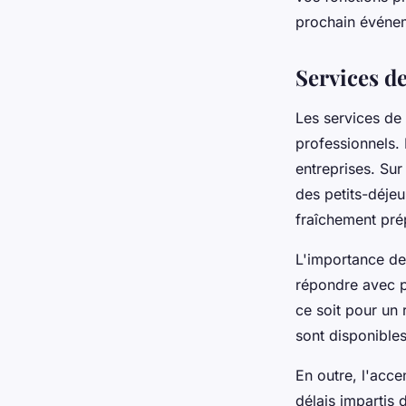
Valentin
•
29 mars 2025
•
3 min de lecture
prochain événem
Services de
Les services de 
professionnels.
entreprises. Sur
des petits-déjeu
fraîchement prép
L'importance de
répondre avec pr
ce soit pour un 
sont disponibles
En outre, l'acce
délais impartis 