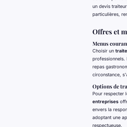
un devis traiteu
particulières, 
Offres et 
Menus courant
Choisir un
trait
professionnels. 
repas gastronomi
circonstance, s
Options de tra
Pour respecter l
entreprises
off
envers la respon
adoptant une app
respectueuse.