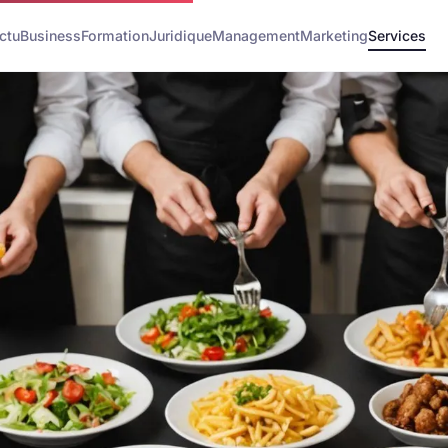
ctu
Business
Formation
Juridique
Management
Marketing
Services