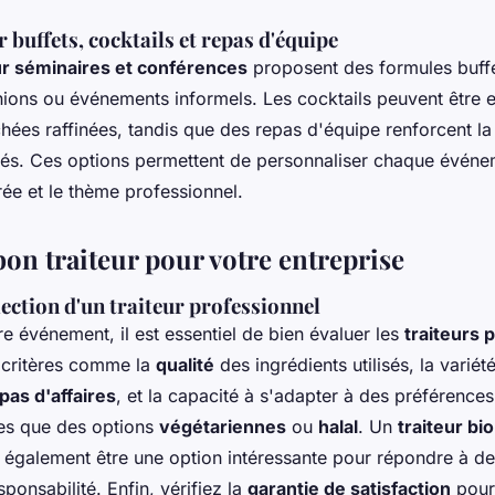
 buffets, cocktails et repas d'équipe
ur séminaires et conférences
proposent des formules buffe
nions ou événements informels. Les cocktails peuvent être e
es raffinées, tandis que des repas d'équipe renforcent l
gés. Ces options permettent de personnaliser chaque événe
ée et le thème professionnel.
bon traiteur pour votre entreprise
lection d'un traiteur professionnel
re événement, il est essentiel de bien évaluer les
traiteurs 
 critères comme la
qualité
des ingrédients utilisés, la varié
pas d'affaires
, et la capacité à s'adapter à des préférences
les que des options
végétariennes
ou
halal
. Un
traiteur bi
également être une option intéressante pour répondre à de
ponsabilité. Enfin, vérifiez la
garantie de satisfaction
pour